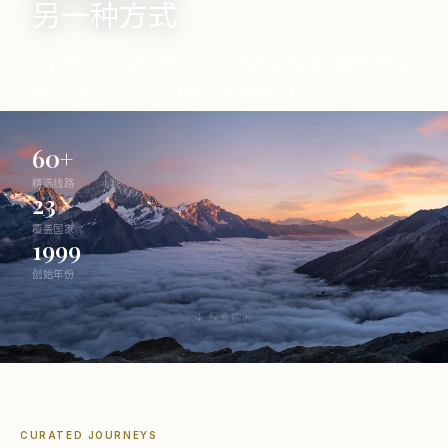
另一种方式
不赶景点，不挤大巴。从阿尔卑斯的雪峰到普罗旺斯的
薰衣草田，每一次旅程都为你量身定制。
60+
精选线路
23
覆盖国家
1999
创始年份
↓ 探索欧洲
CURATED JOURNEYS