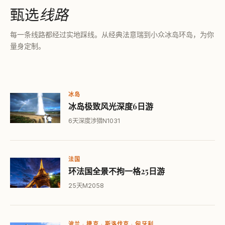
甄选
线路
每一条线路都经过实地踩线。从经典法意瑞到小众冰岛环岛，为你
量身定制。
冰岛
冰岛极致风光深度6日游
6天
深度涉猎
N1031
法国
环法国全景不拘一格25日游
25天
M2058
波兰 · 捷克 · 斯洛伐克 · 匈牙利