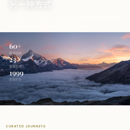
另一种方式
不赶景点，不挤大巴。从阿尔卑斯的雪峰到普罗旺斯的
薰衣草田，每一次旅程都为你量身定制。
60+
精选线路
23
覆盖国家
1999
创始年份
↓ 探索欧洲
CURATED JOURNEYS