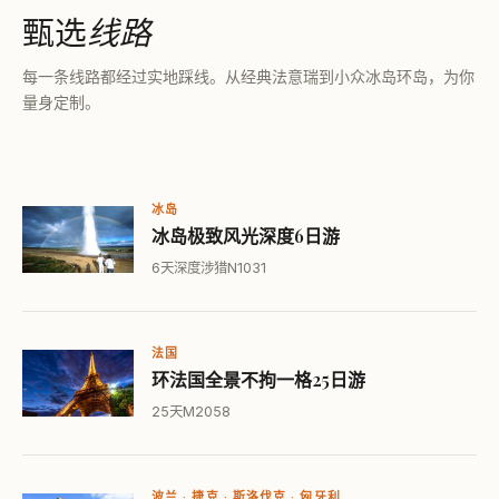
甄选
线路
每一条线路都经过实地踩线。从经典法意瑞到小众冰岛环岛，为你
量身定制。
冰岛
冰岛极致风光深度6日游
6天
深度涉猎
N1031
法国
环法国全景不拘一格25日游
25天
M2058
波兰 · 捷克 · 斯洛伐克 · 匈牙利