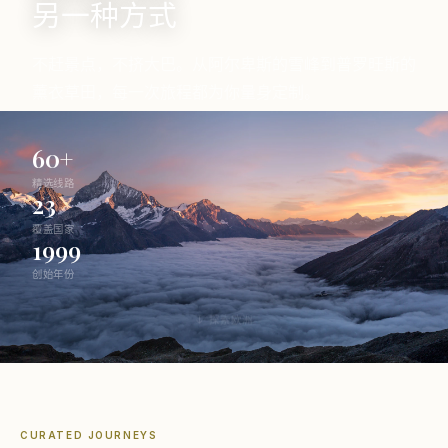
另一种方式
不赶景点，不挤大巴。从阿尔卑斯的雪峰到普罗旺斯的
薰衣草田，每一次旅程都为你量身定制。
60+
精选线路
23
覆盖国家
1999
创始年份
↓ 探索欧洲
CURATED JOURNEYS