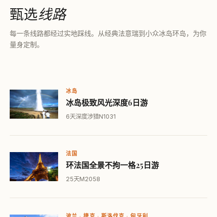
甄选
线路
每一条线路都经过实地踩线。从经典法意瑞到小众冰岛环岛，为你
量身定制。
冰岛
冰岛极致风光深度6日游
6天
深度涉猎
N1031
法国
环法国全景不拘一格25日游
25天
M2058
波兰 · 捷克 · 斯洛伐克 · 匈牙利