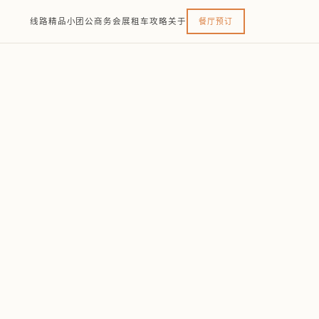
线路
精品小团
公商务
会展
租车
攻略
关于
餐厅预订